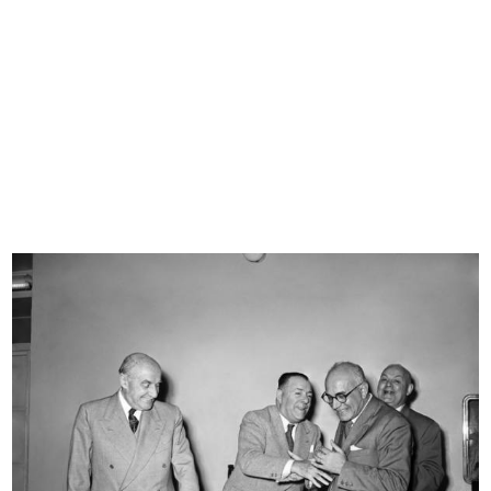
[Inaugurazione del nuovo magazzino
Inaugurazione del Circolo de la
...
Rin...
3/12/1955
4/12/1955