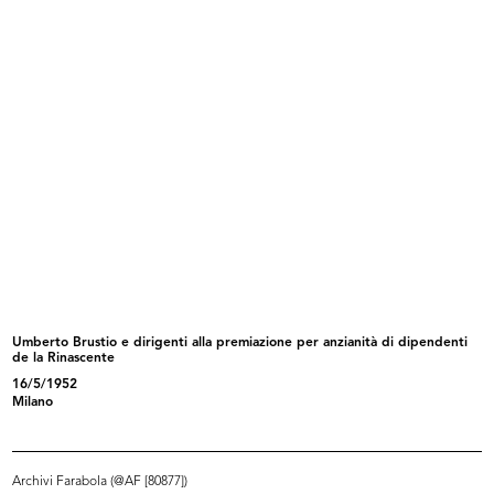
Assegnazione Gran Premio
La Rinascente. Vacanze
Internazio...
1955
1955
Umberto Brustio e dirigenti alla premiazione per anzianità di dipendenti
de la Rinascente
Nella casa 1955: comodità
Per lo stile d'inverno
16/5/1952
1955
1955
Milano
Archivi Farabola (@AF [80877])