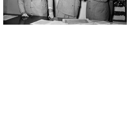
Inaugurazione del Circolo la
Umberto Brustio all’inaugurazione
Rinasc...
d...
4/12/1955
4/12/1955
[Vetrina con manichini de la Rinasc...
Adriano Olivetti riceve il primo Gr...
1955
1955