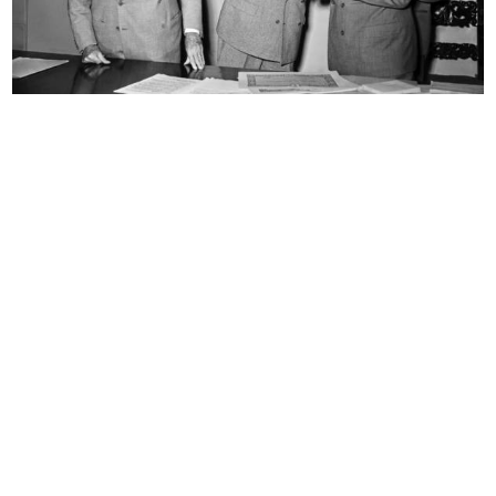
Sfilata de la Rinascente
Pomeriggio per i bambini a la
10/1951
Rinas...
29/11/1951
[Visita del Ministro Pietro Campill...
[Esterno de la Rinascente con
3/12/1951
alles...
1951