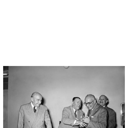
Modella in posa alla sfilata de la ...
Sfilata de la Rinascente
10/1951
10/1951