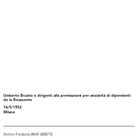
IX Triennale di Milano. Armadio
IX Triennale di Milano. Poltrona in...
deg...
1951
1951
Umberto Brustio e dirigenti alla premiazione per anzianità di dipendenti
de la Rinascente
IX Triennale di Milano. Poltroncina...
IX Triennale di Milano. Tavolo allu...
16/5/1952
1951
1951
Milano
Archivi Farabola (@AF [80877])