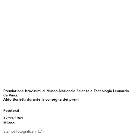
Bambini per annunci sui giornali
[Notifica nomine: Sig. Romualdo
8/3/1965
Bor...
8/6/1965
Premiazione bravissimi al Museo Nazionale Scienza e Tecnologia Leonardo
da Vinci.
Aldo Borletti durante la consegna dei premi
Attribuzione Borse di Studio
Meeting dirigenti e quadri Upim
"Umber...
20/9/1965
Fototerzi
5/7/1965
12/11/1961
Milano
Stampa fotografica in b/n