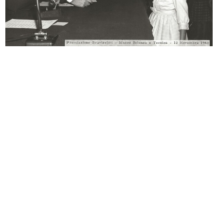
Carta da imballo Natale lR
[Notifica Revoca e conferimento di
7/1/1965
...
1/1965
Uova pasquali per manifesto lR
Bambini per annunci sui giornali
26/2/1965
8/3/1965