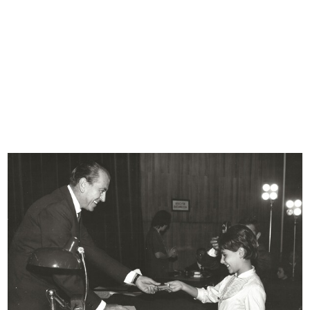
L'ufficio del Centro Design.
Franco Menna e Katzuko Watanabe:
Katzuk...
un...
1964 ca.
1964 ca.