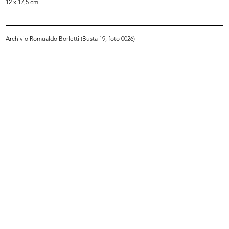
12 x 17,5 cm
Archivio Romualdo Borletti (Busta 19, foto 0026)
Settimana Britannica: visita del Du...
[Accettazione carica di
14/10/1965
Amministrat...
18/10/1965