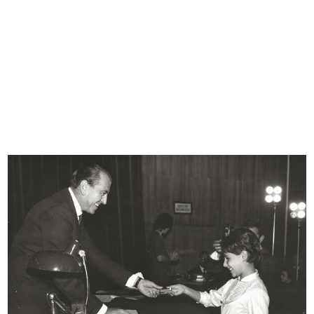
Scuola di make up promossa da
Premiazione anziani al Circolo la R...
Eliza...
27/9/1961
27/9/1961