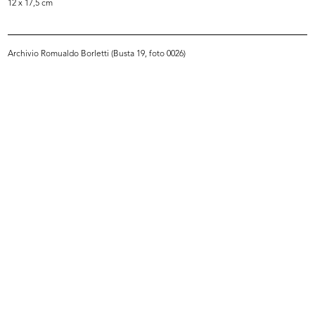
12 x 17,5 cm
Archivio Romualdo Borletti (Busta 19, foto 0026)
Premiazione anziani al Circolo la R...
Aldo Borletti alla consegna dei
27/9/1962
con...
27/9/1962