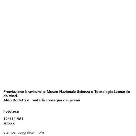
La nuova modernissima Rinascente
Incontri in Europa
pi...
1961
1961
Premiazione bravissimi al Museo Nazionale Scienza e Tecnologia Leonardo
da Vinci.
Aldo Borletti durante la consegna dei premi
La Rinascente, Roma piazza Fiume
Intervista per 'Tribuna Economica'
<...
4/6/1962
Fototerzi
1961
12/11/1961
Milano
Stampa fotografica in b/n