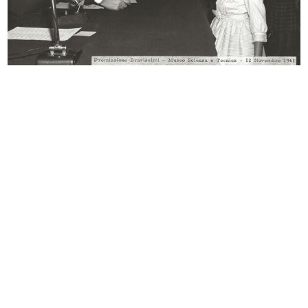
Uomo la Rinascente Moda Maschile
Uomo la Rinascente Moda maschile
10/1961
10/1961
Premiazione bravissimi al Museo
Premiazione bravissimi al Museo
Naz...
Naz...
12/11/1961
12/11/1961