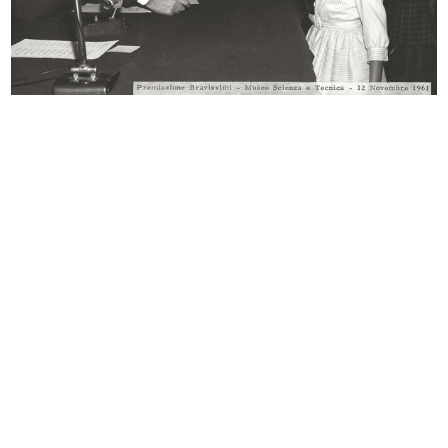
Linda Pedrotti Brustio, l'architett...
Marina Tecchio Pedrotti alla
5/10/1958
mostra...
5/10/1958
Il Presidente onorario Umberto
Proclamazione e premiazione dei
Brus...
Com...
31/10/1958
16/11/1958