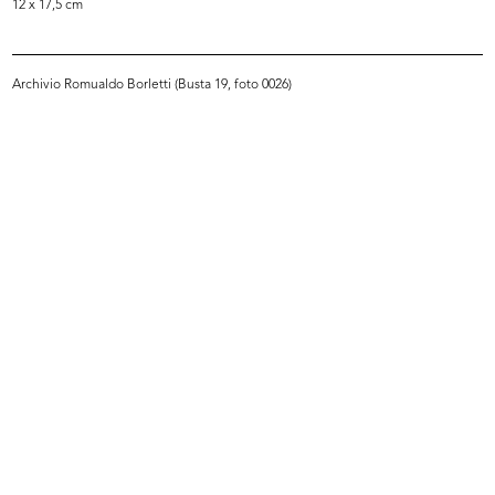
12 x 17,5 cm
Archivio Romualdo Borletti (Busta 19, foto 0026)
Panorama spiaggie per una vacanza
Un mese d'America a la Rinascente
i...
1958
1958