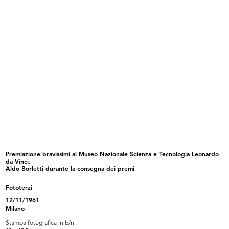
Inaugurazione del magazzino Upim
Romualdo "Aldo" Borletti premia
di...
l'A...
12/12/1958
1958
Premiazione bravissimi al Museo Nazionale Scienza e Tecnologia Leonardo
da Vinci.
Aldo Borletti durante la consegna dei premi
Facciata del grande magazzino Den
La Rinascente. Mobili per comporre
P...
1958
Fototerzi
1958
12/11/1961
Milano
Stampa fotografica in b/n