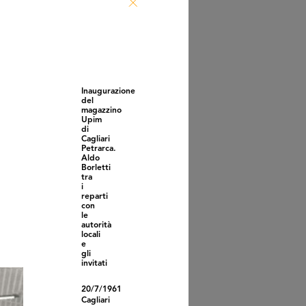
Rinascente. Novità di
ione a...
0
Inaugurazione
del
magazzino
Upim
di
Cagliari
Petrarca.
Aldo
Borletti
tra
i
reparti
con
nasium, organizzazione
le
iale ...
autorità
0
locali
e
gli
invitati
20/7/1961
Cagliari