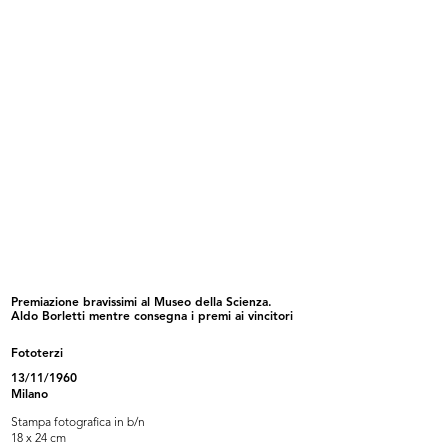
Inaugurazione della filiale di Geno...
Inaugurazione della filiale di Geno...
4/12/1960
4/12/1960
Premiazione bravissimi al Museo della Scienza.
Aldo Borletti mentre consegna i premi ai vincitori
Dirigenti all'inaugurazione della f...
Allestimento della mostra della VI
Fototerzi
12/1960
...
1960
13/11/1960
Milano
Stampa fotografica in b/n
18 x 24 cm