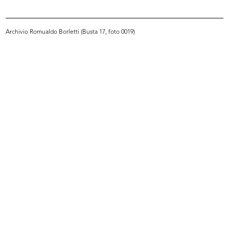
Archivio Romualdo Borletti (Busta 17, foto 0019)
Allestimento della mostra della VI
Allestimento della mostra della VI
...
...
1960
1960