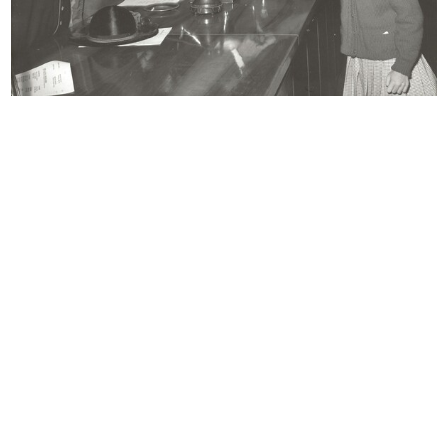
Progetto per un Grande Magazzino
Mostra dedicata al disegno
a ...
industri...
7/1960
8/1960
Proclamazione dei vincitori del
Premiazione bravissimi al Museo
Com...
del...
27/9/1960
13/11/1960