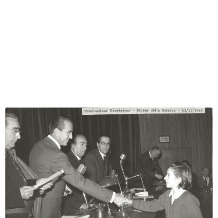
"Miss Cotone" Sandra Lee Jennings
Studenti in visita a la Rinascente
i...
28/6/1960
15/6/1960