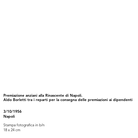
[Notifica conferimento poteri ai Vi...
I due Presidenti: congedo del Sig.
10/4/1957
...
15/4/1957
Premiazione anziani alla Rinascente di Napoli.
Aldo Borletti tra i reparti per la consegna delle premiazioni ai dipendenti
Sfilata de la Rinascente
Sfilata de la Rinascente
26/4/1957
26/4/1957
3/10/1956
Napoli
Stampa fotografica in b/n
18 x 24 cm