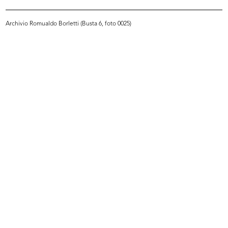
Archivio Romualdo Borletti (Busta 6, foto 0025)
Sfilata de la Rinascente
Sfilata de la Rinascente
26/4/1957
26/4/1957