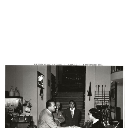
Lilion Snia Viscosa alla Rinascente
Prova grafica per materiale
1956
pubblic...
1956 ca.