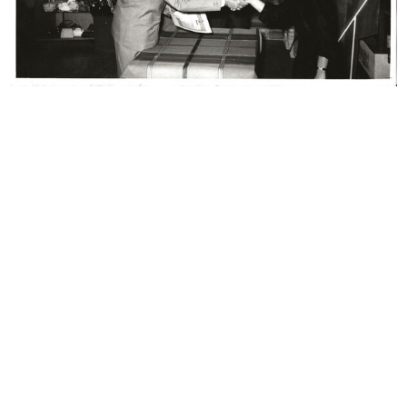
Bozzetto per l’allestimento della v...
Bene arrivati a Milano
1956 ca.
1956
Fiori a Brera
Salad bowl of black faiance
1956
1956