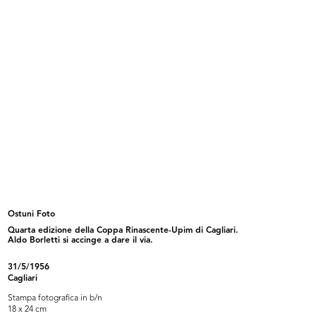
Spettacolo organizzato dall'Acli
Umberto Brustio alla premiazione
de...
pe...
11/5/1952
16/5/1952
Ostuni Foto
Quarta edizione della Coppa Rinascente-Upim di Cagliari.
Aldo Borletti si accinge a dare il via.
Umberto Brustio e dirigenti alla
Riunione degli esportatori a la Rin...
pr...
19/5/1952
16/5/1952
31/5/1956
Cagliari
Stampa fotografica in b/n
18 x 24 cm