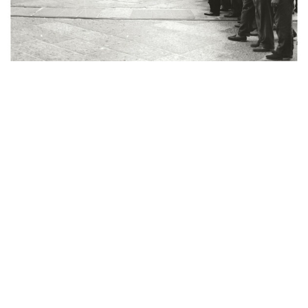
Sfilata di modelli primaverili a la...
[Notifica trasferimento sede della
24/3/1952
...
3/4/1952
Sfilata a la Rinascente
Convenzione tra la Rinascente
6/4/1952
S.p.A...
7/4/1952