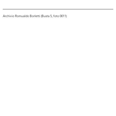
Archivio Romualdo Borletti (Busta 5, foto 0011)
Ricevimento e riunione degli
Ricevimento e riunione degli
esport...
esport...
5/1952
5/1952