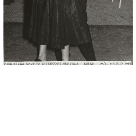
Una Rinascente più bella per
La Rinascente Milano Piazza Duomo
Napoli...
-...
[1948 ca.]
[1948 ca.]
Demolizione e ricostruzione del
Lavori di ricostruzione del palazzo...
pal...
15/2/1949
15/2/1949