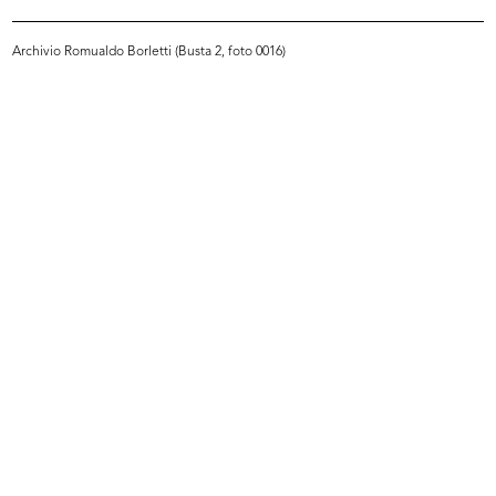
Archivio Romualdo Borletti (Busta 2, foto 0016)
Visita alle cave di marmo di
Visita alle cave di marmo di
Candoglia
Candoglia
6/10/1949
6/10/1949