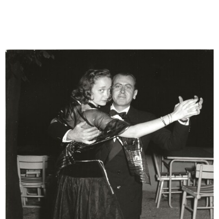
[Notifica riapertura del Magazzino
Propaganda per la sottoscrizione
...
al...
26/11/1946
1946