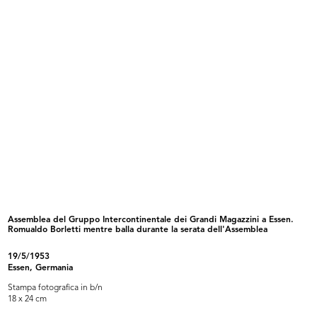
Giornata di studio dei grandi
Lavori di ricostruzione del palazzo...
magaz...
1/6/1949
5/1949
Assemblea del Gruppo Intercontinentale dei Grandi Magazzini a Essen.
Romualdo Borletti mentre balla durante la serata dell'Assemblea
IV Riunione Generale del Gruppo
Lavori di ricostruzione dell'edific...
Int...
11/9/1949
19/5/1953
31/8/1949 - 3/9/1949
Essen, Germania
Stampa fotografica in b/n
18 x 24 cm