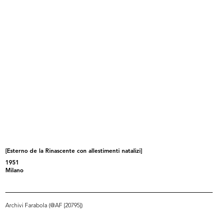
Festa per i bambini a la Rinascente
Modella in posa alla sfilata de la ...
31/10/1951
10/1951
[Esterno de la Rinascente con allestimenti natalizi]
1951
Sfilata de la Rinascente
Sfilata de la Rinascente
Milano
10/1951
10/1951
Archivi Farabola (@AF [20795])