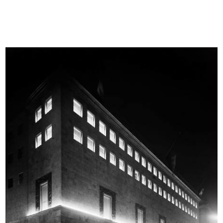
Modella in posa alla sfilata de la ...
Visita agli impianti de la Rinascen...
8/10/1951
23/10/1951