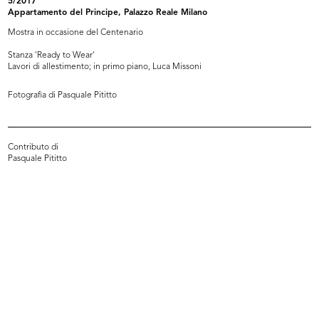
5/2017
Appartamento del Principe, Palazzo Reale Milano
Mostra in occasione del Centenario
Stanza 'Ready to Wear'
Lavori di allestimento; in primo piano, Luca Missoni
Fotografia di Pasquale Pititto
Palazzo de la Rinascente di Piazza
Veterina de la Rinascente dedicata
...
...
Contributo di
Pasquale Pititto