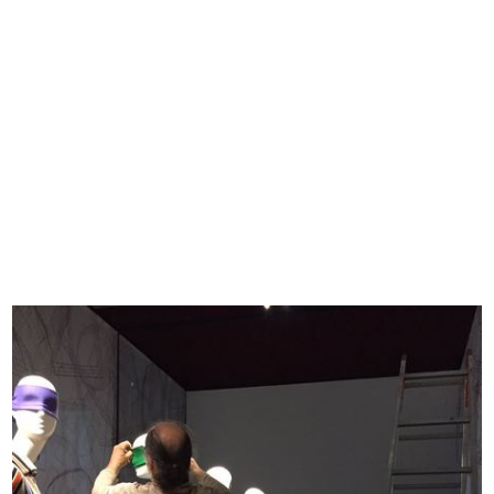
EVENTS
FASHION
DESIGN
GRAPHIC DESIGN
ARCHIVES & LIBRARY
1865 - 2015
1865 - 1885
1886 - 1905
1906 - 1925
1926 - 1945
1946 - 1965
1966 - 1985
1986 - 2015