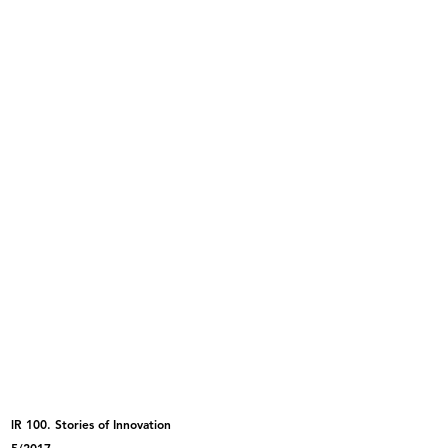
Palazzo de la Rinascente di Piazza
Palazzo de la Rinascente di Piazza
...
...
Palazzo de la Rinascente di Piazza
Palazzo de la Rinascente di Piazza
...
...
lR 100. Stories of Innovation