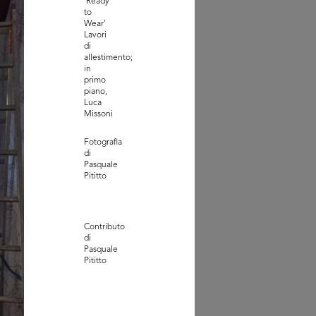
'Ready
to
Wear'
Lavori
di
allestimento;
in
primo
piano,
Luca
Missoni
untamento al Settimo
no
90]
Fotografia
di
Pasquale
Pititto
Contributo
di
Pasquale
Pititto