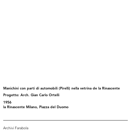
Festa per i bambini a la Rinascente
Modella in posa alla sfilata de la ...
31/10/1951
10/1951
Manichini con parti di automobili (Pirelli) nella vetrina de la Rinascente
Progetto: Arch. Gian Carlo Ortelli
Sfilata de la Rinascente
Sfilata de la Rinascente
1956
10/1951
10/1951
la Rinascente Milano, Piazza del Duomo
Archivi Farabola