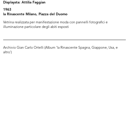
Displaysta: Attilia Faggian
1963
la Rinascente Milano, Piazza del Duomo
Vetrina realizzata per manifestazione moda con pannelli fotografici e
illuminazione particolare degli abiti esposti
Archivio Gian Carlo Ortelli (Album 'la Rinascente Spagna, Giappone, Usa, e
Palazzo de la Rinascente di Piazza
Veterina de la Rinascente dedicata
altro')
...
...