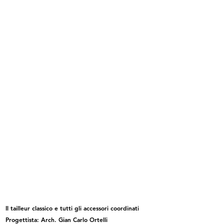
Palazzo de la Rinascente di Piazza
Palazzo de la Rinascente di Piazza
...
...
Palazzo de la Rinascente di Piazza
Palazzo de la Rinascente di Piazza
...
...
Il tailleur classico e tutti gli accessori coordinati
Progettista: Arch. Gian Carlo Ortelli