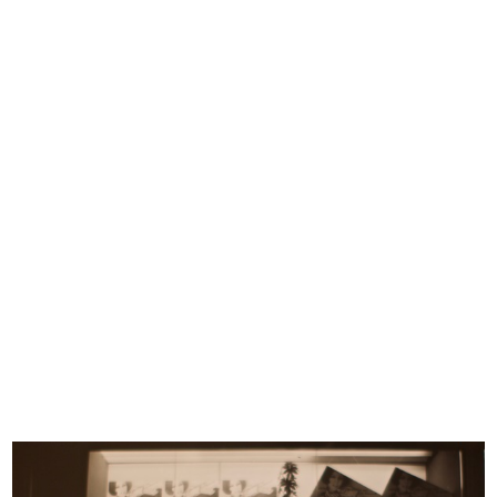
EVENTS
FASHION
DESIGN
GRAPHIC DESIGN
ARCHIVES & LIBRARY
1865 - 2015
1865 - 1885
1886 - 1905
1906 - 1925
1926 - 1945
1946 - 1965
1966 - 1985
1986 - 2015