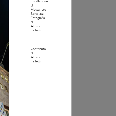
Installazione
di
Alessandro
Bertolazzi
Fotografia
di
Alfredo
Felletti
orare con gioia,
struire con...
Contributo
1
di
Alfredo
Felletti