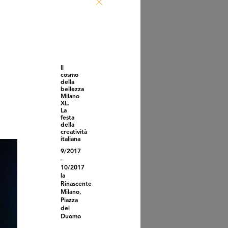
istorante dei grandi
zzini ...
20]
Il
cosmo
della
bellezza
Milano
XL.
La
festa
della
creatività
italiana
9/2017
-
Rinascente ha inaugurato
oi ...
10/2017
1
la
Rinascente
Milano,
Piazza
del
Duomo