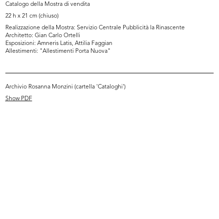
Catalogo della Mostra di vendita
22 h x 21 cm (chiuso)
Realizzazione della Mostra: Servizio Centrale Pubblicità la Rinascente
Architetto: Gian Carlo Ortelli
Esposizioni: Amneris Latis, Attilia Faggian
Allestimenti: "Allestimenti Porta Nuova"
Archivio Rosanna Monzini (cartella 'Cataloghi')
Allestimento della mostra della VI
Allestimento della mostra della VI
...
...
Show PDF
1960
1960