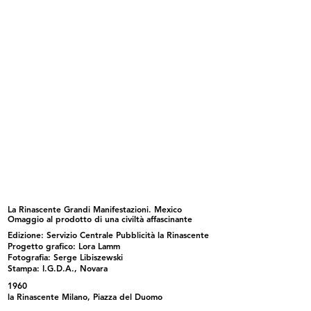
Inaugurazione della filiale di Geno...
Inaugurazione della filiale di Geno...
4/12/1960
4/12/1960
La Rinascente Grandi Manifestazioni. Mexico
Omaggio al prodotto di una civiltà affascinante
Edizione: Servizio Centrale Pubblicità la Rinascente
Dirigenti all'inaugurazione della f...
Allestimento della mostra della VI
12/1960
...
Progetto grafico: Lora Lamm
1960
Fotografia: Serge Libiszewski
Stampa: I.G.D.A., Novara
1960
la Rinascente Milano, Piazza del Duomo