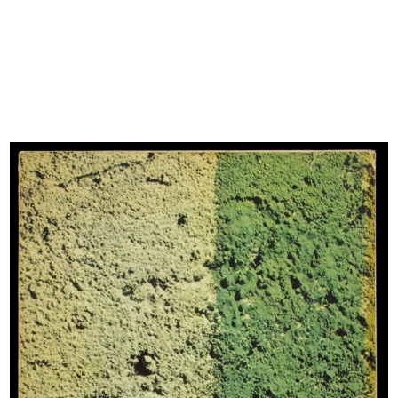
"Miss Cotone" Sandra Lee Jennings
Studenti in visita a la Rinascente
i...
28/6/1960
15/6/1960