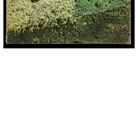
Progetto per un Grande Magazzino
Mostra dedicata al disegno
a ...
industri...
7/1960
8/1960
Proclamazione dei vincitori del
Premiazione bravissimi al Museo
Com...
del...
27/9/1960
13/11/1960