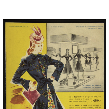
Visita alle cave di marmo di
Trofeo Rinascente
Candoglia
1949
6/10/1949