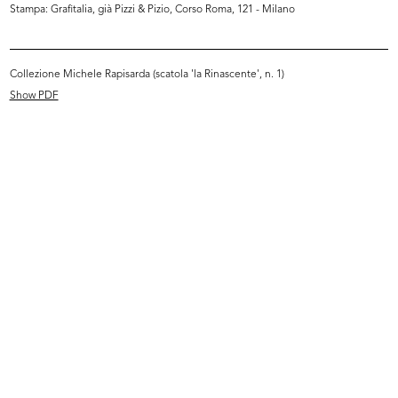
Stampa: Grafitalia, già Pizzi & Pizio, Corso Roma, 121 - Milano
Collezione Michele Rapisarda (scatola 'la Rinascente', n. 1)
Show PDF
Inaugurazione filiale Duomo.
Inaugurazione della filiale di piaz...
Um...
3/12/1950
3/12/1950