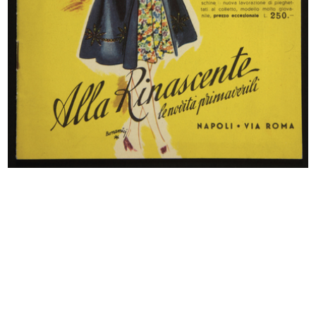
All'Upim tutto per la scuola
Foto di modella di spalle
[1940 - 1949]
[1940 - 1949]
[Schizzo a matita su carta con
[Schizzo a pennarello su carta raff...
stud...
[1940 - 1949]
[1940 - 1949]