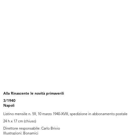
Lavori di rifacimento della facciat...
Lavori di ricostruzione dell'edific...
12/10/1950
10/1950
Alla Rinascente le novità primaverili
3/1940
L'Avvocato Mario Venanzi (seduto,
Umberto Brustio all’inaugurazione
Napoli
a...
d...
10/1950
3/12/1950
Listino mensile n. 59, 10 marzo 1940-XVIII, spedizione in abbonamento postale
24 h x 17 cm (chiuso)
Direttore responsabile: Carlo Brivio
Illustrazioni: Bonamici