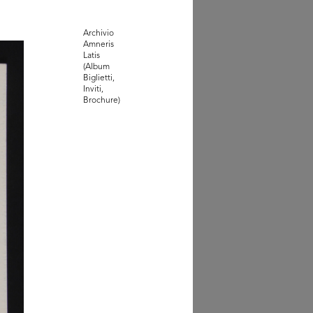
Archivio
Amneris
Latis
(Album
Biglietti,
Inviti,
Brochure)
ri di ricostruzione del
zzo...
/1949