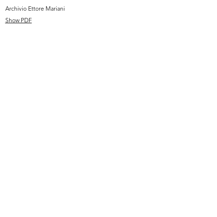
Archivio Ettore Mariani
Show PDF
Milano 18 Giugno 1933-XI -
Rinascente trionfo del bianco
Rinascente
22/1/1934
6/1933