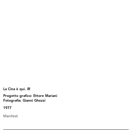
Padiglione la Rinascente alla Fiera...
Padiglione la Rinascente alla Fiera...
1931
1931
La Cina è qui. lR
Progetto grafico: Ettore Mariani
Vinile 45 giri Italdisco Electro "U...
Pagina pubblicitaria dedicata a La ...
Fotografia: Gianni Ghezzi
1932 ca.
1932
1977
Manifesti