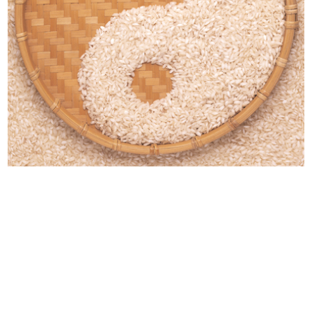
La Rinasacente
La Rinascente. Vendita speciale
1920 - 1930
art...
1930 ca.
[Brochure informativa sui piani e r...
Gymnasium, organizzazione speciale
1930
...
1930