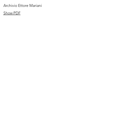
Archivio Ettore Mariani
Show PDF
La Rinascente Padova
Max Huber