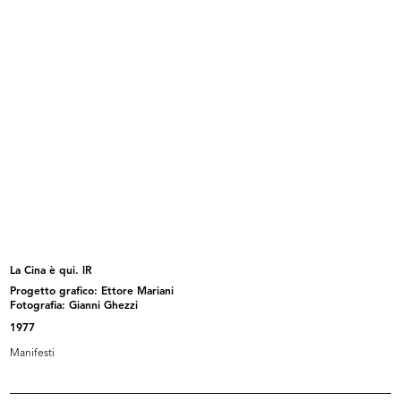
Adele Moro (di fronte), Gian Carlo
Marchi la Rinascente
...
La Cina è qui. lR
Progetto grafico: Ettore Mariani
Già i giocattoli? Sì è già Natale! ...
La Rinascente. Progetti di
Fotografia: Gianni Ghezzi
interven...
1977
Manifesti