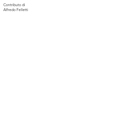
Contributo di
Alfredo Felletti
Milano 18 Giugno 1933-XI -
Rinascente trionfo del bianco
Rinascente
22/1/1934
6/1933