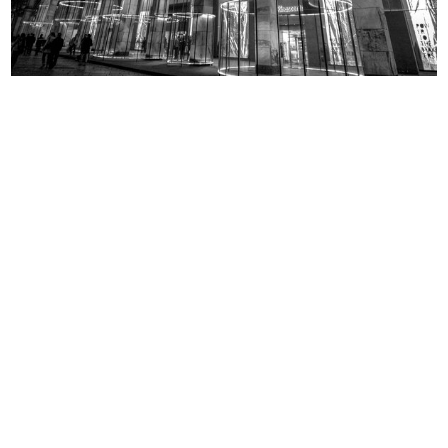
La Rinasacente
La Rinascente. Vendita speciale
1920 - 1930
art...
1930 ca.
[Brochure informativa sui piani e r...
Gymnasium, organizzazione speciale
1930
...
1930