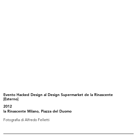
Padiglione la Rinascente alla Fiera...
Padiglione la Rinascente alla Fiera...
1931
1931
Evento Hacked Design al Design Supermarket de la Rinascente
[Esterno]
Vinile 45 giri Italdisco Electro "U...
Pagina pubblicitaria dedicata a La ...
2012
1932 ca.
1932
la Rinascente Milano, Piazza del Duomo
Fotografia di Alfredo Felletti