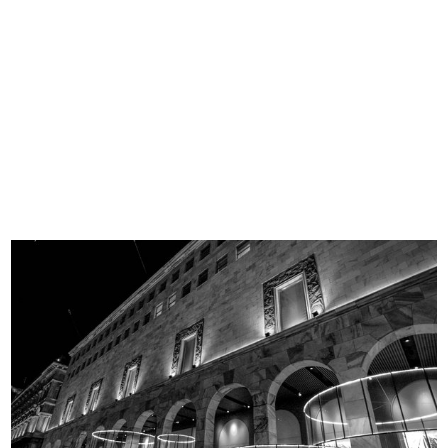
Pubblicità stradale
La Rinascente. Novità di stagione
11/1930
a...
1930