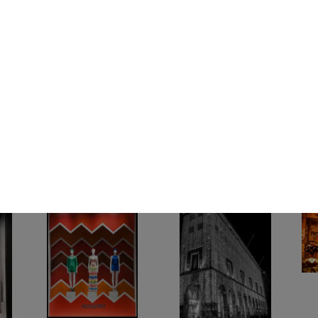
ione
The Kiss
Vetrina Pollini a la
Vetr
2015
Rinascente
coll
2015
201