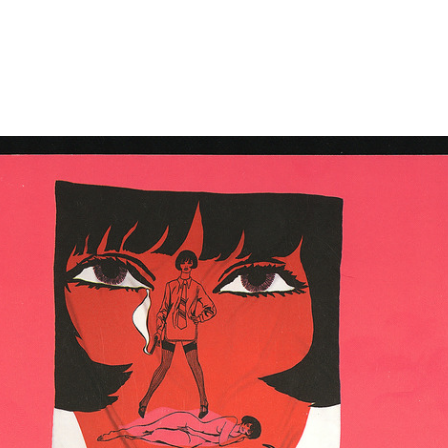
l
Evento Hacked Design al
Evento Hacked Design al
Eve
Design Supe...
Design Supe...
Des
2012
2012
201