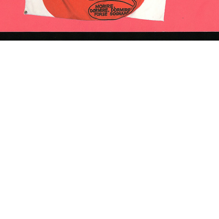
l
Evento Hacked Design al
Evento Hacked Design al
Loc
Design Supe...
Design Supe...
Hac
2012
2012
201
l
Evento Hacked Design al
Food is Style
Vet
Design Supe...
2014
Mare
2012
201