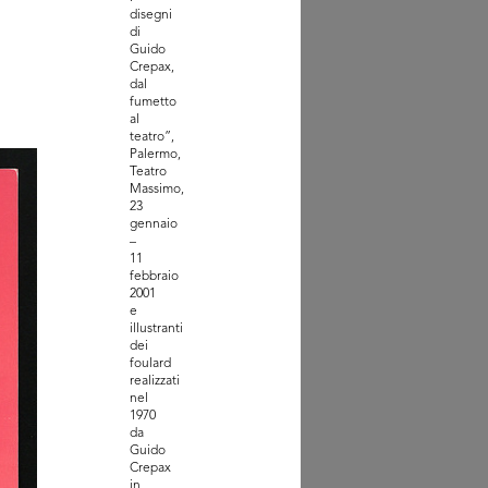
disegni
di
Guido
Crepax,
dal
fumetto
al
teatro”,
Palermo,
Teatro
nto Hacked Design al
Massimo,
ign Supe...
23
2
gennaio
–
11
febbraio
2001
e
illustranti
dei
foulard
realizzati
nel
1970
da
Guido
Crepax
in