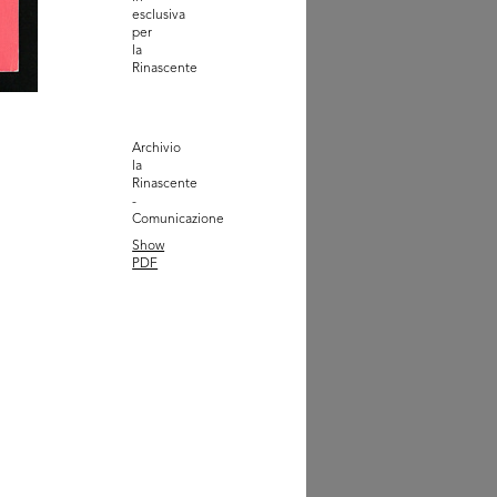
esclusiva
andina dell'evento
per
ked Design...
la
2
Rinascente
Archivio
la
Rinascente
-
Comunicazione
Show
PDF
rine Missoni collezione
 a l...
4