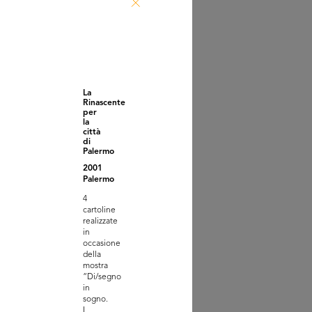
nto Hacked Design al
ign Supe...
2
La
Rinascente
per
la
città
di
Palermo
2001
Palermo
4
cartoline
nto Hacked Design al
realizzate
ign Supe...
in
2
occasione
della
mostra
“Di/segno
in
sogno.
I