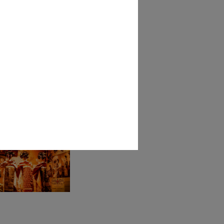
ina Calvin Klein
ezione und...
5