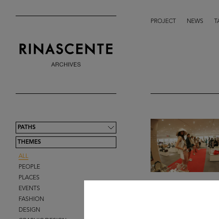
PROJECT
NEWS
T
PATHS
THEMES
ALL
PEOPLE
PLACES
EVENTS
FASHION
DESIGN