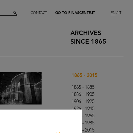
CONTACT
GO TO RINASCENTE.IT
EN
IT
ARCHIVES
SINCE 1865
1865 - 2015
1865 - 1885
1886 - 1905
1906 - 1925
1926 - 1945
1946 - 1965
1966 - 1985
1986 - 2015