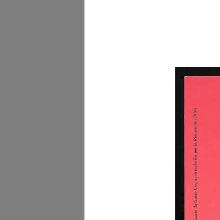
Evento Hacked Design a
Design Supe...
2012