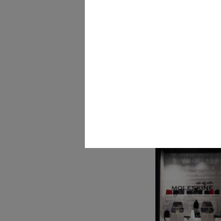
Vetrina Moschino collez
autunno...
2014