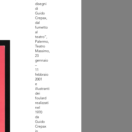
disegni
di
Guido
Crepax,
dal
fumetto
al
teatro”,
Palermo,
Teatro
ifica di gestione della
Massimo,
a F...
23
4/1908
gennaio
–
11
febbraio
2001
e
illustranti
dei
foulard
realizzati
nel
1970
da
Guido
Crepax
in