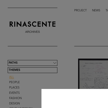
PROJECT
NEWS
T
PATHS
THEMES
ALL
PEOPLE
PLACES
EVENTS
FASHION
DESIGN