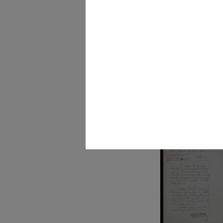
[Marchio n.69 de La
Rinascente depo...
9/11/1918