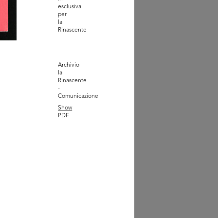
esclusiva
ifica cessazione della
per
a Al...
la
8/1917
Rinascente
Archivio
la
Rinascente
-
Comunicazione
Show
PDF
antello grigio
6 - 1917