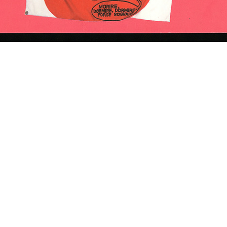
i
Pubblicità dei Grandiosi
[Notifica cessazione della
[Not
Magazzini ...
Società ...
Ditt
1911
10/11/1914
21/
e di
Atto costitutivo della
I Magazzini Fratelli Bocconi
Il m
Società Anon...
poco p...
191
27/9/1917
1917