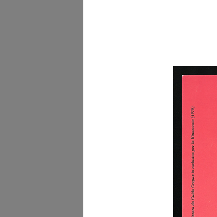
Album Novità Autunno-
Inverno 1904-05
9/1904