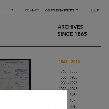
CONTACT
GO TO RINASCENTE.IT
EN
IT
ARCHIVES
SINCE 1865
1865 - 2015
1865 - 1885
1886 - 1905
1906 - 1925
1926 - 1945
1946 - 1965
1966 - 1985
1986 - 2015