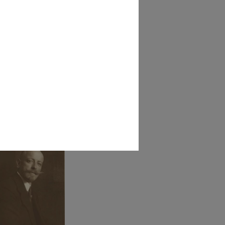
Rinascente danneggiata
'ince...
1918