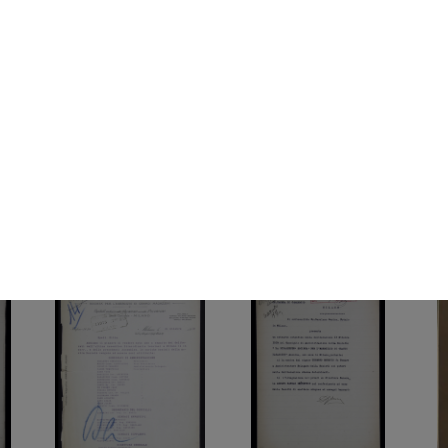
Milano, il palazzo della
Milano, i pompieri
La 
Rinascente...
spengono l’incen...
dall
25/12/1918
25/12/1918
12/