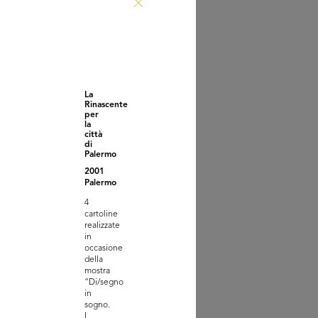
 interna relativa a una
mess...
/1896
La
Rinascente
per
la
città
di
Palermo
2001
Palermo
4
cartoline
elli Bocconi Milano.
realizzate
unno in...
in
903
occasione
della
mostra
“Di/segno
in
sogno.
I