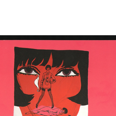
Veduta architettonica.
Il Senatore Ferdinando
[Not
Milano, piaz...
Bocconi
Ditt
1904
16/2/1908
14/