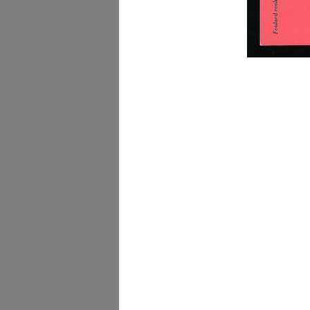
[Notifica conferimento d
Mandato d...
11/12/1909
[Denuncia di Costituzion
Societ...
27/9/1917