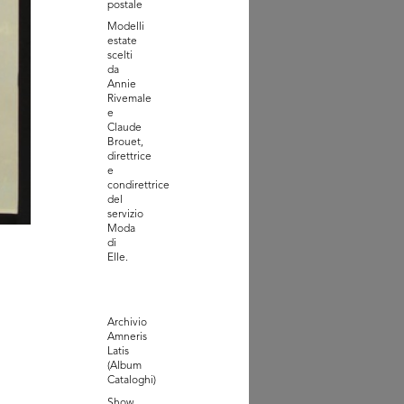
postale
emblea del Gruppo
Modelli
rcontinent...
estate
5/1953
scelti
da
Annie
Rivemale
e
Claude
Brouet,
direttrice
e
condirettrice
del
servizio
Moda
di
Elle.
miazione di bambini a la
sce...
Archivio
5/1953
Amneris
Latis
(Album
Cataloghi)
Show