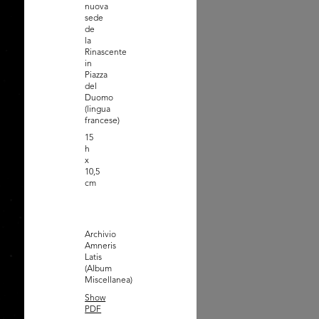
nuova
sede
de
la
Rinascente
in
Piazza
del
Duomo
(lingua
francese)
lla in posa alla sfilata
a ...
15
1951
h
x
10,5
cm
Archivio
Amneris
Latis
(Album
Miscellanea)
Show
PDF