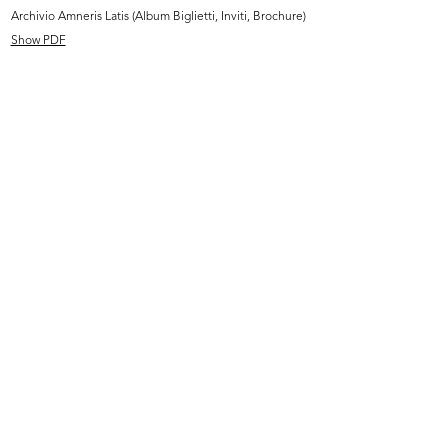
Archivio Amneris Latis (Album Biglietti, Inviti, Brochure)
Show PDF
Bruno Munari premiato per la
La Rinascente. Tutto nuovo,
scimmi...
reparti...
1954
1954