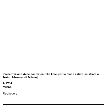
Il Natale delle Cronache
X Triennale di Milano.
12/1954
Allestimento...
1954
[Presentazione delle confezioni Elle Erre per la moda estate, in sfilata al
Teatro Manzoni di Milano]
Catalogo del I Compasso d'Oro con
Gli oggetti da selezionare per il p...
4/1954
l...
1954
Milano
1954
Pieghevole