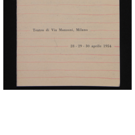
Sfilata de la Rinascente presso il ...
Sfilata de la Rinascente presso il ...
29/4/1954
29/4/1954
[Presentazione delle confezioni Ell...
Premiazione Compasso d’Oro
4/1954
28/10/1954