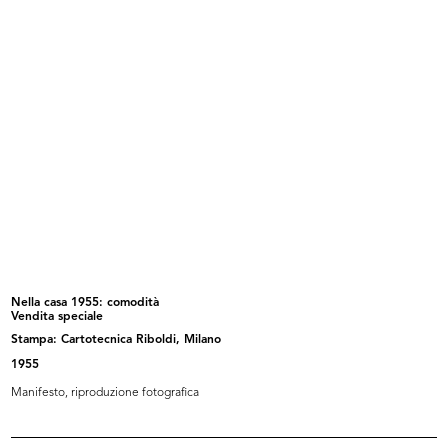
Visita di Monsignor Montini
Visita del Monsignor Giovanni
13/11/1957
Batti...
13/11/1957
Nella casa 1955: comodità
Vendita speciale
Stampa: Cartotecnica Riboldi, Milano
Reparto imballaggio
Milano, via Santa Radegonda ai
elettrodomestic...
nume...
1955
4/12/1957
1957
Manifesto, riproduzione fotografica