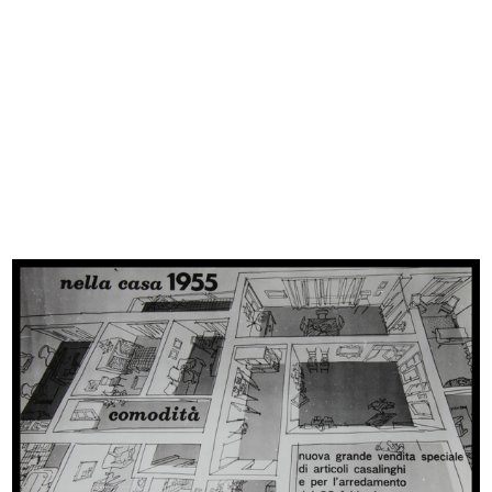
Inaugurazione del magazzino Upim
Dipendente de la Rinascente con
di...
qua...
27/9/1957
9/1957