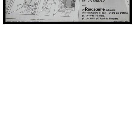
Premiazione e inaugurazione della
Premiazione e inaugurazione della
m...
m...
10/10/1957
10/10/1957
Premiazione e inaugurazione della
Il famoso visagista François
m...
durant...
10/10/1957
22/10/1957