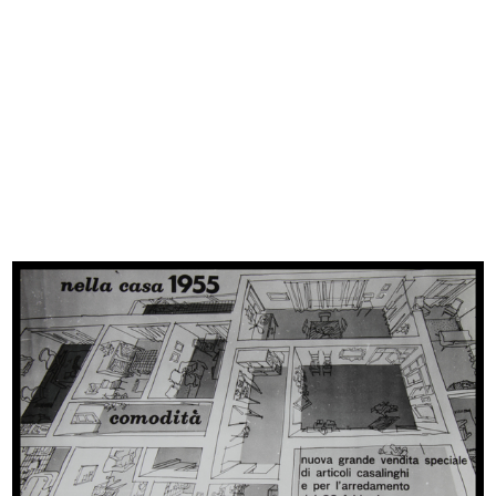
[Inaugurazione del nuovo magazzino
Inaugurazione del Circolo de la
...
Rin...
3/12/1955
4/12/1955