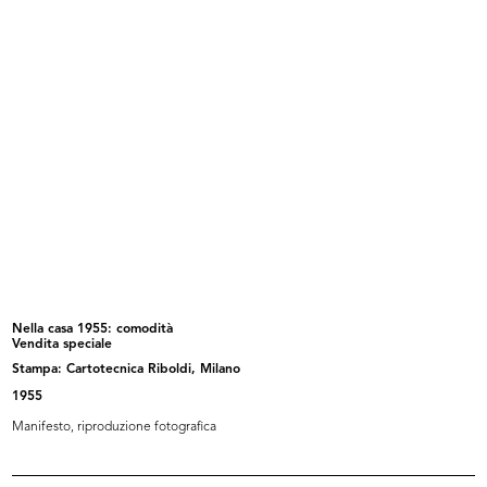
Assegnazione Gran Premio
La Rinascente. Vacanze
Internazio...
1955
1955
Nella casa 1955: comodità
Vendita speciale
Stampa: Cartotecnica Riboldi, Milano
Nella casa 1955: comodità
Per lo stile d'inverno
1955
1955
1955
Manifesto, riproduzione fotografica