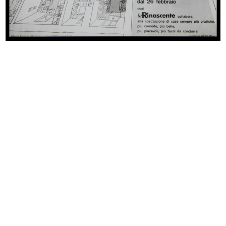
Inaugurazione del Circolo la
Umberto Brustio all’inaugurazione
Rinasc...
d...
4/12/1955
4/12/1955
[Vetrina con manichini de la Rinasc...
Adriano Olivetti riceve il primo Gr...
1955
1955