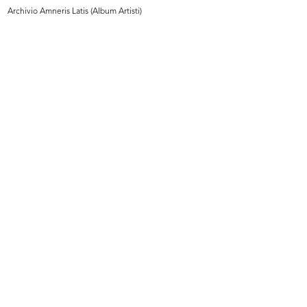
Archivio Amneris Latis (Album Artisti)
Premio la Rinascente Compasso
Premio la Rinascente il Compasso
d'Oro
d'...
1955
1955