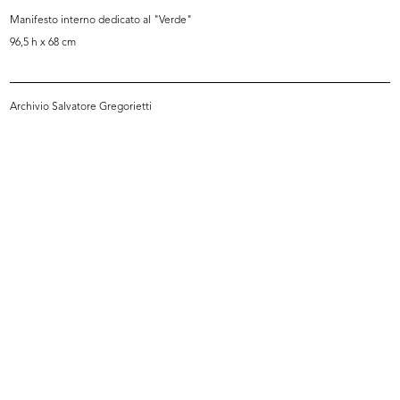
Manifesto interno dedicato al "Verde"
96,5 h x 68 cm
Archivio Salvatore Gregorietti
La Rinascente, sede di Milano
La Rinascente, sede di Milano
Piazz...
Piazz...
1982 - 1987
1982 - 1987
« FIRST
4
5
6