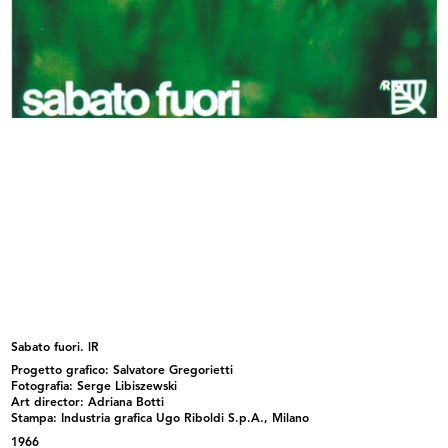
La Rinascente sede di Genova.
La Rinascente sede di Genova.
Alles...
Alles...
1982 - 1987
1982 - 1987
Sabato fuori. lR
Progetto grafico: Salvatore Gregorietti
Fotografia: Serge Libiszewski
La Rinascente sede di Genova.
La Rinascente, sede di Milano
Art director: Adriana Botti
Alles...
Piazz...
Stampa: Industria grafica Ugo Riboldi S.p.A., Milano
1982 - 1987
1982 - 1987
1966