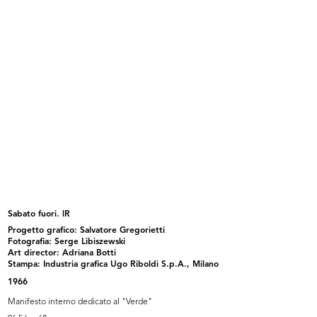
Macchina utensile Auctor multiplex
Ingranditore e riproduttore
...
fotogra...
1967
1967
Sabato fuori. lR
Progetto grafico: Salvatore Gregorietti
Deserto
Mare mare. lR
Fotografia: Serge Libiszewski
1967
1967
Art director: Adriana Botti
Stampa: Industria grafica Ugo Riboldi S.p.A., Milano
1966
Manifesto interno dedicato al "Verde"