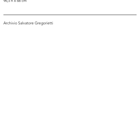
96,5 h x 68 cm
Archivio Salvatore Gregorietti
Inverno, montagna: si scia
La Rinascente di Milano piazza
1967
Duom...
[1967]