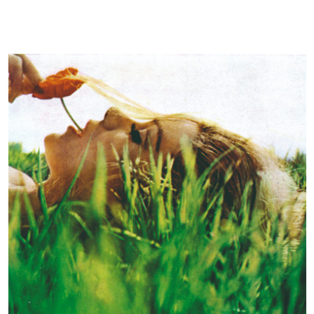
Tomás Maldonado fra i giurati
Rodolfo Bonetto riceve il premio
della...
Co...
16/12/1967
16/12/1967