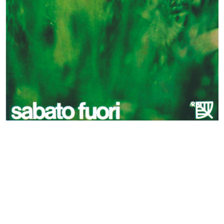
Cronache laRinascente upim
Vetrine Cinetiche, La Rinascente
1967
se...
[1966 - 1967]
Mostra dei prodotti della IX
Mostra dei prodotti della IX
edizio...
edizio...
1967
1967