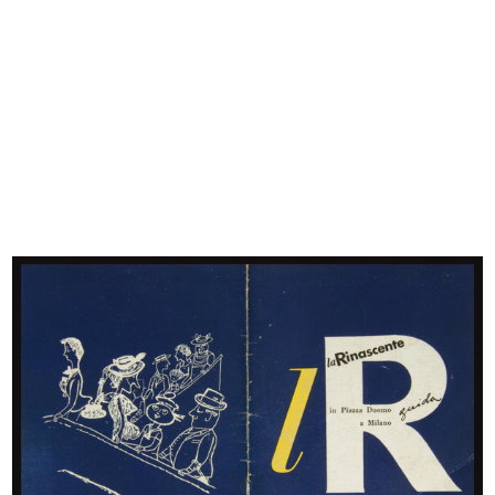
L'ufficio del Centro Design.
Franco Menna e Katzuko Watanabe:
Katzuk...
un...
1964 ca.
1964 ca.