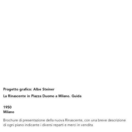
Bambini per annunci sui giornali
[Notifica nomine: Sig. Romualdo
8/3/1965
Bor...
8/6/1965
Progetto grafico: Albe Steiner
La Rinascente in Piazza Duomo a Milano. Guida
Attribuzione Borse di Studio
Meeting dirigenti e quadri Upim
"Umber...
20/9/1965
1950
5/7/1965
Milano
Brochure di presentazione della nuova Rinascente, con una breve descrizione
di ogni piano indicante i diversi reparti e merci in vendita