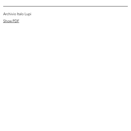
Archivio Italo Lupi
Show PDF
Settimana Britannica: visita del Du...
[Accettazione carica di
14/10/1965
Amministrat...
18/10/1965