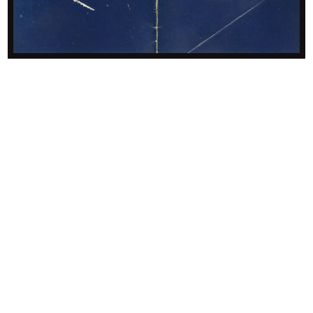
Carta da imballo Natale lR
[Notifica Revoca e conferimento di
7/1/1965
...
1/1965
Uova pasquali per manifesto lR
Bambini per annunci sui giornali
26/2/1965
8/3/1965