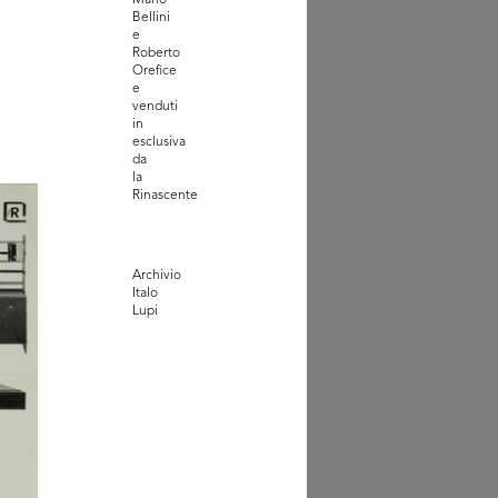
Bellini
e
Roberto
Orefice
e
venduti
in
esclusiva
da
la
nto Hacked Design al
Rinascente
ign Supe...
2
Archivio
Italo
Lupi