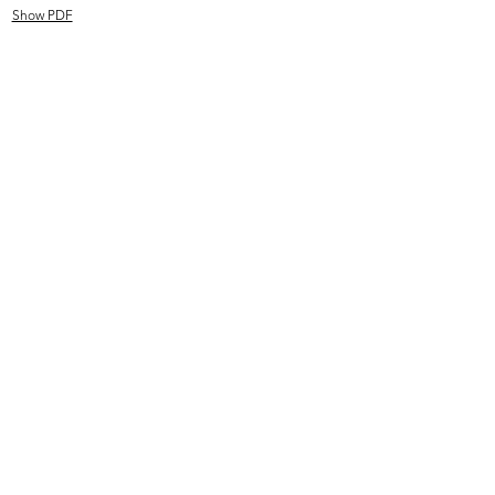
Show PDF
La Rinascente Padova
Max Huber