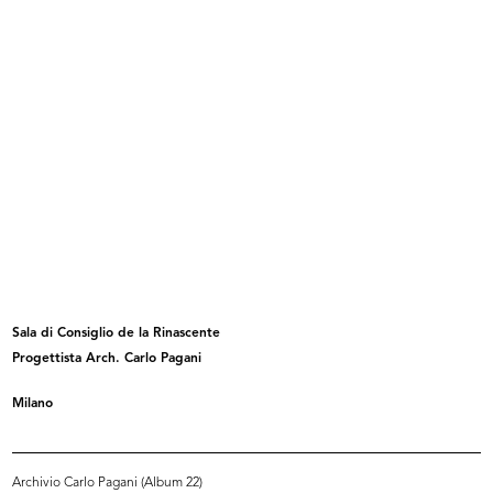
Adele Moro (di fronte), Gian Carlo
Marchi la Rinascente
...
Sala di Consiglio de la Rinascente
Progettista Arch. Carlo Pagani
Già i giocattoli? Sì è già Natale! ...
La Rinascente. Progetti di
interven...
Milano
Archivio Carlo Pagani (Album 22)