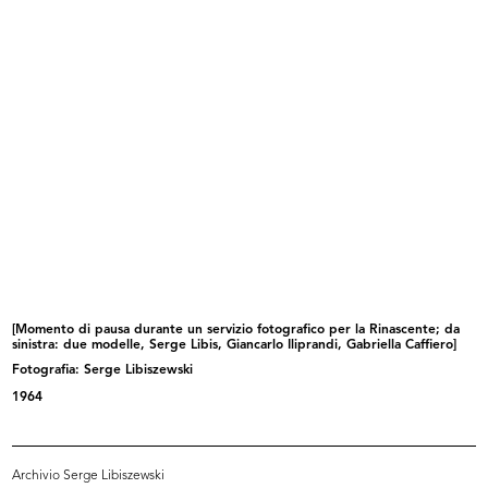
[Notifica Atto di Fusione della S.p...
[Inaugurazione del nuovo magazzino
11/1955
...
3/12/1955
[Momento di pausa durante un servizio fotografico per la Rinascente; da
sinistra: due modelle, Serge Libis, Giancarlo Iliprandi, Gabriella Caffiero]
Fotografia: Serge Libiszewski
Inaugurazione del Circolo de la
Inaugurazione del Circolo la
Rin...
Rinasc...
1964
4/12/1955
4/12/1955
Archivio Serge Libiszewski