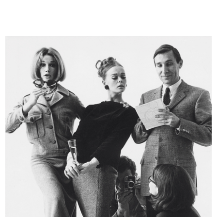
[Notifica cariche direttive: Dott. ...
Walter Bonatti a Vincitore del
7/1955
Due....
8/1955