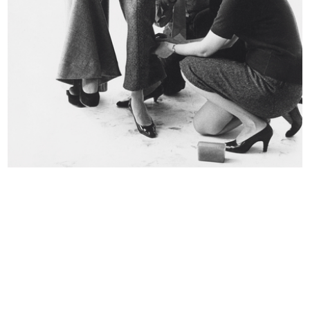
Inaugurazione della II edizione
Inaugurazione della II edizione
del...
del...
24/9/1955
24/9/1955
Premiazione Compasso d’Oro al
Sfilata di modelli per ragazze a la...
Circo...
20/10/1955
8/10/1955