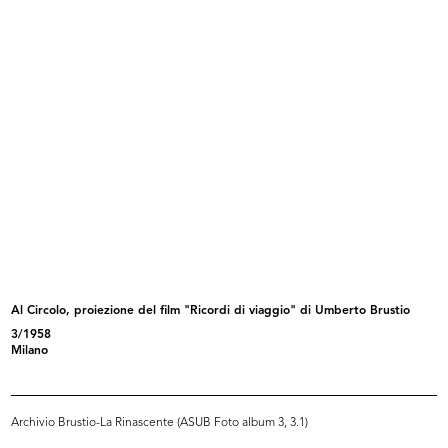
Omaggio della Upim.
Linea Uno. la Rinascente
Vinile 45 g...
[1969]
1969 ca.
Al Circolo, proiezione del film "Ricordi di viaggio" di Umberto Brustio
3/1958
Sedie pieghevoli 'April', con strut...
Esposizione arredamento casa;
Milano
1969
sedie...
[1969]
Archivio Brustio-La Rinascente (ASUB Foto album 3, 3.1)