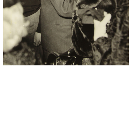
Commessa nel reparto
Inserzioni per la manifestazione
abbigliamento ...
sp...
5/6/1969
7/10/1969
Mare grande mare
Casa di moda lR
1969
1969