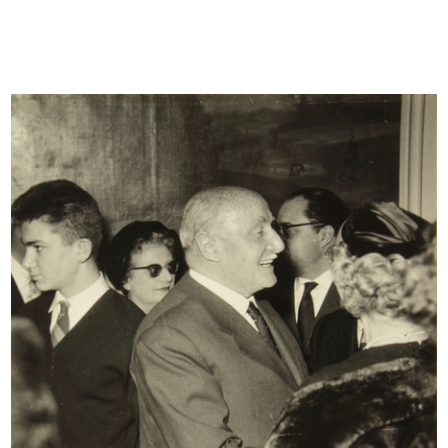
NRMA - First World Meeting of
Inserto pubblicitario per riviste d...
Retai...
1/4/1969
1/1969