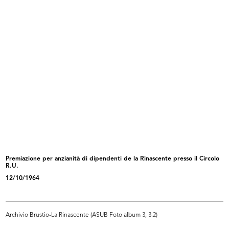
La Rinascente Grandi
Commessa de la Rinascente nello
Manifestazioni...
spa...
5/1959
5/6/1959
Premiazione per anzianità di dipendenti de la Rinascente presso il Circolo
R.U.
[Notifica nomina del Dott. Giorgio
Dipendenti al punto di ristoro de
12/10/1964
...
l...
9/6/1959
6/1959
Archivio Brustio-La Rinascente (ASUB Foto album 3, 3.2)