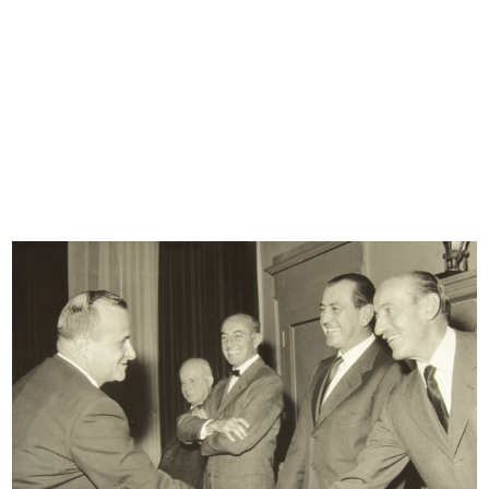
Cesare Brustio, Aldo Borletti,
Riunione a la Rinascente con
Giro...
modella
3/1959
1/4/1959