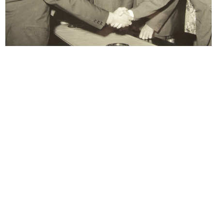
Vito De Grazie, dipendente de la
Dimostrazione dei prodotti
Ri...
Elizabet...
27/6/1957
6/1957
Assemblea del Gruppo
Sala Consiglio.
Intercontinent...
Foto di gruppo ...
6/1957
9/9/1957