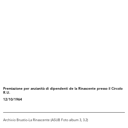
Premiazione anziani.
Inaugurazione del magazzino Upim
Aldo Borle...
di...
27/9/1957
27/9/1957
Premiazione per anzianità di dipendenti de la Rinascente presso il Circolo
R.U.
Dipendente de la Rinascente con
Premiazione e inaugurazione della
12/10/1964
qua...
m...
9/1957
10/10/1957
Archivio Brustio-La Rinascente (ASUB Foto album 3, 3.2)