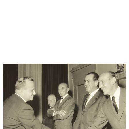
Cesare Brustio all'Assemblea del
Giovanni Baratti, dipendente de la
Gr...
...
18/6/1957
27/6/1957