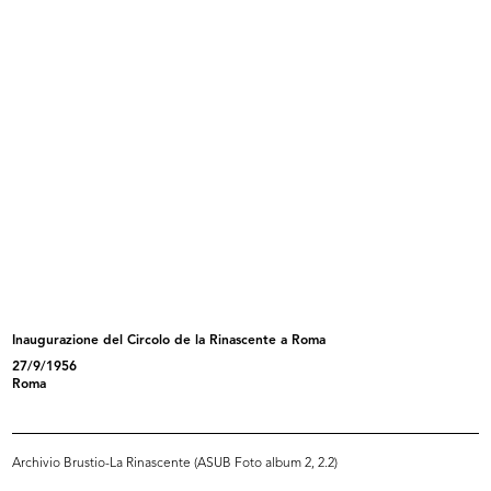
Bozzetto per l'allestimento di una
Bozzetto per l’allestimento di una
...
...
1955 ca.
1955 ca.
Inaugurazione del Circolo de la Rinascente a Roma
27/9/1956
Bozzetto per l’allestimento di una
Pitchers
Roma
...
1955
1955 ca.
Archivio Brustio-La Rinascente (ASUB Foto album 2, 2.2)