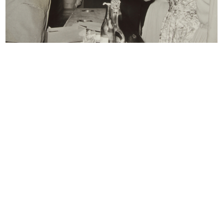
Manifesto di 'Omaggio alla Spagna.
L'estate 1955 consiglia
...
1955
1955
La Rinascente di Milano piazza
La Rinascente di Milano piazza
Duom...
Duom...
1955
1955