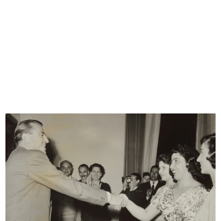
La donna e l’automobile. Lo stile
È un piacere per noi presentarvi
M...
la...
1955
1955