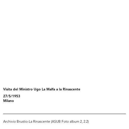
XXXI Fiera di Milano, benvenuti.
L'estate consiglia
La...
1953
1953
Visita del Ministro Ugo La Malfa a la Rinascente
27/5/1953
L'inverno consiglia
Sfilata de la Rinascente presso il ...
Milano
1953
29/4/1954
Archivio Brustio-La Rinascente (ASUB Foto album 2, 2.2)