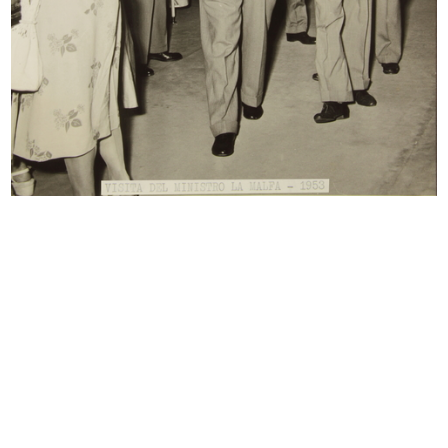
Palazzo de la Rinascente in Via
Scimmietta Zizì, Pigomma (Pirelli).
del...
1953
1953
L'estate consiglia
L'estetica nel prodotto lR
1953
1953