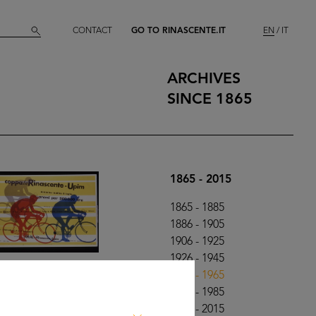
CONTACT
GO TO RINASCENTE.IT
EN
IT
ARCHIVES
SINCE 1865
1865 - 2015
1865 - 1885
1886 - 1905
1906 - 1925
1926 - 1945
1946 - 1965
1966 - 1985
1986 - 2015