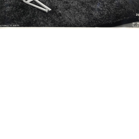
Sfilata della collezione
[Notifica proroga della
Ass
estiva Ell...
durata dell...
Inte
28/4/1953
4/1953
19/
Assemblea del Gruppo
Premiazione di bambini a la
Pre
Intercontinent...
Rinasce...
Rina
19/5/1953
21/5/1953
21/