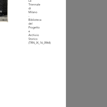
La
Triennale
emblea del Gruppo
di
rcontinent...
Milano
5/1953
-
Biblioteca
del
Progetto
e
Archivio
Storico
(TRN_IX_16_0964)
miazione di bambini a la
sce...
5/1953