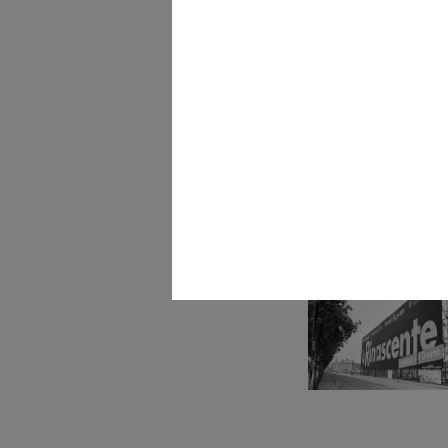
Visita del Ministro Ugo 
Malfa a ...
27/5/1953