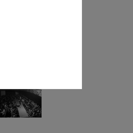
ita del Ministro Ugo La
a a ...
5/1953