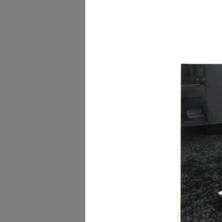
Piccole danzatrici del Te
alla ...
16/3/1953