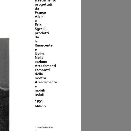
arredamento
progettati
da
Franco
Albini
e
Ezio
Sgrelli,
prodotti
da
la
Rinascente
e
mavera 1953
Upim.
953
Nella
sezione
Arredamenti
composti
della
mostra
Arredamento
e
mobili
isolati
1951
Milano
Fondazione