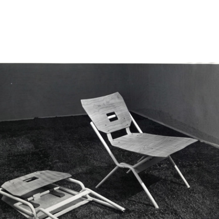
atro
Sfilata di primavera con
Sfilata di primavera con
Pri
modelli El...
modelli El...
3/1
17/3/1953
17/3/1953