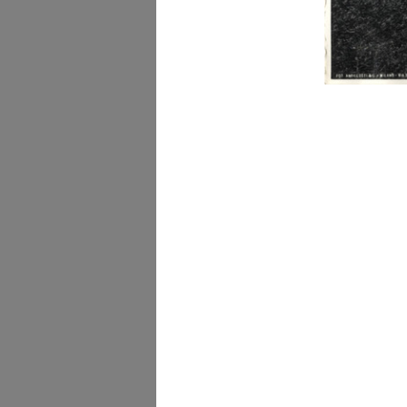
Sfilata della collezione
estiva Ell...
28/4/1953
Assemblea del Gruppo
Intercontinent...
19/5/1953