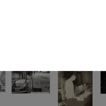
La
Visita del Ministro Ugo La
Visita del Ministro Ugo La
Vis
Malfa a ...
Malfa a ...
Malf
27/5/1953
27/5/1953
27/