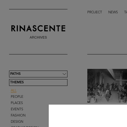
PROJECT
NEWS
T
PATHS
THEMES
ALL
PEOPLE
PLACES
EVENTS
FASHION
DESIGN