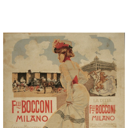
Nota relativa a una commessa di
Nota interna relativa a una
div...
commess...
4/9/1895
9/5/1896