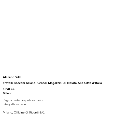
Il Senatore Ferdinando Bocconi
[Notifica di gestione della Ditta F...
16/2/1908
14/4/1908
Aleardo Villa
Fratelli Bocconi Milano. Grandi Magazzini di Novità Alle Città d'Italia
[Notifica conferimento di Mandato
Pubblicità dei Grandiosi Magazzini
1898 ca.
d...
...
Milano
11/12/1909
1911
Pagina o ritaglio pubblicitario
Litografia a colori
Milano, Officine G. Ricordi & C.