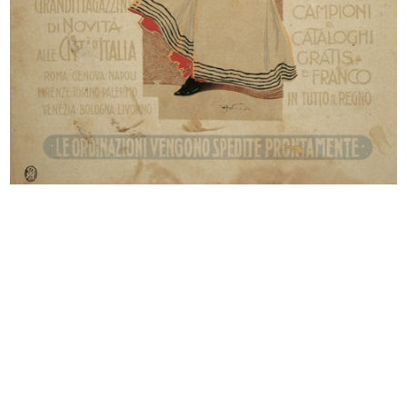
Fratelli Bocconi Milano. Grandi
Alle Città d'Italia Fratelli Boccon...
Mag...
4/1900
1898 ca.
[Milano, veduta animata di piazza
Fratelli Bocconi Milano. Autunno
d...
in...
1900 ca.
9/1903