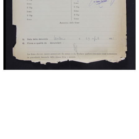
Vito De Grazie, dipendente de la
Dimostrazione dei prodotti
Ri...
Elizabet...
27/6/1957
6/1957
Assemblea del Gruppo
Sala Consiglio.
Intercontinent...
Foto di gruppo ...
6/1957
9/9/1957