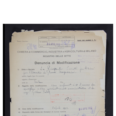
Cesare Brustio all'Assemblea del
Giovanni Baratti, dipendente de la
Gr...
...
18/6/1957
27/6/1957