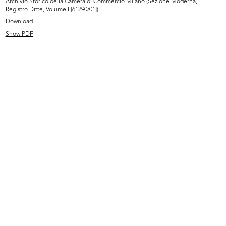
Archivio Storico della Camera di Commercio Milano (Sezione Moderna,
Registro Ditte, Volume I [61290/01])
Download
Show PDF
Premiazione e inaugurazione della
Premiazione e inaugurazione della
m...
m...
10/10/1957
10/10/1957