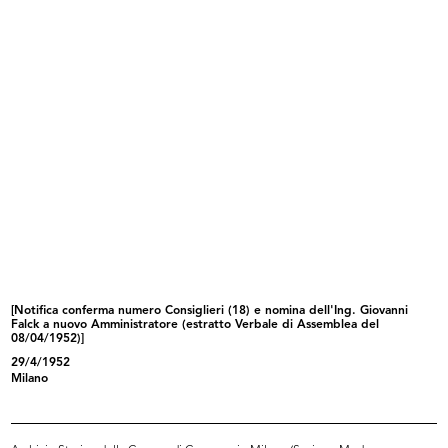
Premiazione anziani.
Inaugurazione del magazzino Upim
Aldo Borle...
di...
27/9/1957
27/9/1957
[Notifica conferma numero Consiglieri (18) e nomina dell'Ing. Giovanni
Falck a nuovo Amministratore (estratto Verbale di Assemblea del
08/04/1952)]
Dipendente de la Rinascente con
Premiazione e inaugurazione della
qua...
m...
29/4/1952
9/1957
10/10/1957
Milano